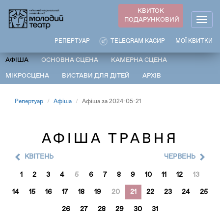
Перейти
КВИТОК
до
ПОДАРУНКОВИЙ
Togg
основного
navig
вмісту
РЕПЕРТУАР
TELEGRAM КАСИР
МОЇ КВИТКИ
АФІША
ОСНОВНА СЦЕНА
КАМЕРНА СЦЕНА
МІКРОСЦЕНА
ВИСТАВИ ДЛЯ ДІТЕЙ
АРХІВ
Репертуар
Афіша
Афіша за 2024-05-21
АФІША ТРАВНЯ
КВІТЕНЬ
ЧЕРВЕНЬ
1
2
3
4
5
6
7
8
9
10
11
12
13
14
15
16
17
18
19
20
21
22
23
24
25
26
27
28
29
30
31