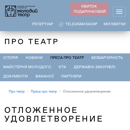
Перейти
КВИТОК
до
ПОДАРУНКОВИЙ
Togg
основного
navig
вмісту
РЕПЕРТУАР
TELEGRAM КАСИР
МОЇ КВИТКИ
ПРО ТЕАТР
ІСТОРІЯ
НОВИНИ
ПРЕСА ПРО ТЕАТР
БЕЗБАР'ЄРНІСТЬ
МАЙСТЕРНЯ МОЛОДОГО
ЄТК
ДЕРЖАВНІ ЗАКУПІВЛІ
ДОКУМЕНТИ
ВАКАНСІЇ
ПАРТНЕРИ
Про театр
Преса про театр
Отложенное удовлетворение
ОТЛОЖЕННОЕ
УДОВЛЕТВОРЕНИЕ