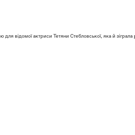
для відомої актриси Тетяни Стебловської, яка й зіграла