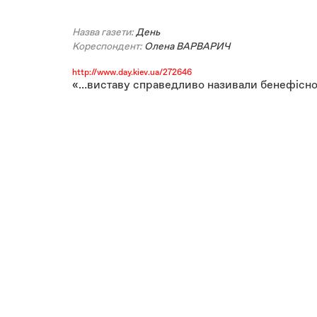
Назва газети:
День
Кореспондент:
Олена ВАРВАРИЧ
http://www.day.kiev.ua/272646
«…виставу справедливо називали бенефісною 