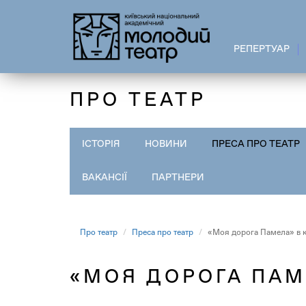
Перейти
до
основного
РЕПЕРТУАР
вмісту
ПРО ТЕАТР
ІСТОРІЯ
НОВИНИ
ПРЕСА ПРО ТЕАТР
ВАКАНСІЇ
ПАРТНЕРИ
Про театр
Преса про театр
«Моя дорога Памела» в к
«МОЯ ДОРОГА ПАМ