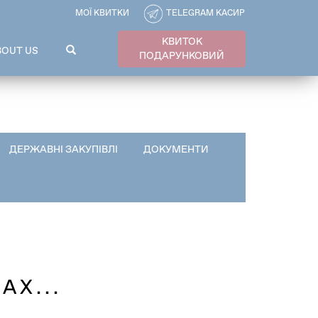
МОЇ КВИТКИ
TELEGRAM КАСИР
КВИТОК
ПОШУКОВА
BOUT US
ПОДАРУНКОВИЙ
ФОРМА
Пошук
ДЕРЖАВНІ ЗАКУПІВЛІ
ДОКУМЕНТИ
Х...