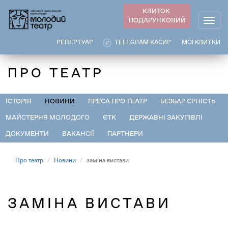
Перейти
КВИТОК
до
ПОДАРУНКОВИЙ
Togg
основного
navig
вмісту
РЕПЕРТУАР
TELEGRAM КАСИР
МОЇ КВИТКИ
ПРО ТЕАТР
ІСТОРІЯ
НОВИНИ
ПРЕСА ПРО ТЕАТР
БЕЗБАР'ЄРНІСТЬ
МАЙСТЕРНЯ МОЛОДОГО
ЄТК
ДЕРЖАВНІ ЗАКУПІВЛІ
ДОКУМЕНТИ
ВАКАНСІЇ
ПАРТНЕРИ
Про театр
Новини
заміна вистави
ЗАМІНА ВИСТАВИ