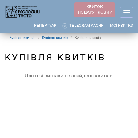
Перейти
КВИТОК
до
ПОДАРУНКОВИЙ
Togg
основного
navig
вмісту
РЕПЕРТУАР
TELEGRAM КАСИР
МОЇ КВИТКИ
Купівля квитків
Купівля квитків
Купівля квитків
КУПІВЛЯ КВИТКІВ
Для цієї вистави не знайдено квитків.