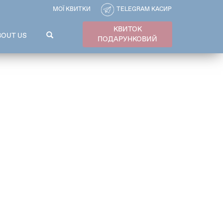
МОЇ КВИТКИ
TELEGRAM КАСИР
КВИТОК
ПОШУКОВА
BOUT US
ПОДАРУНКОВИЙ
ФОРМА
Пошук